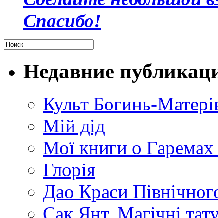
Спасибо!
Недавние публикац
Культ Богинь-Матері
Мій дід
Мої книги о Гаремах
Глорія
Дао Краси Північного
Сак Янт. Магічні тат