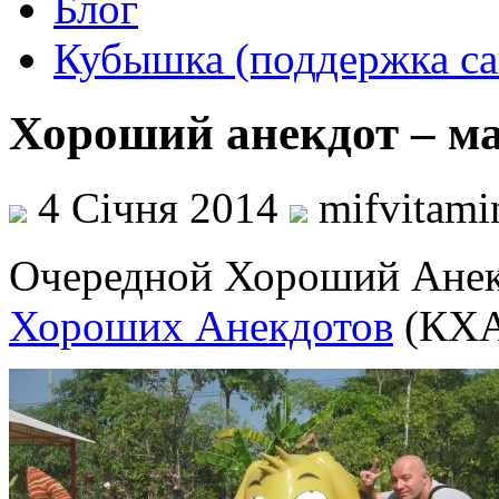
Блог
Кубышка (поддержка са
Хороший анекдот – м
4 Січня 2014
mifvitam
Очередной Хороший Анек
Хороших Анекдотов
(КХА