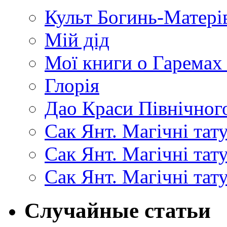
Культ Богинь-Матері
Мій дід
Мої книги о Гаремах
Глорія
Дао Краси Північного
Сак Янт. Магічні тат
Сак Янт. Магічні та
Сак Янт. Магічні тат
Случайные статьи