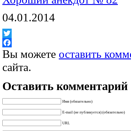
04.01.2014
Twitter
Вы можете
оставить комм
Facebook
сайта.
Оставить комментарий
Имя (обязательно)
E-mail (не публикуется) (обязательно)
URL