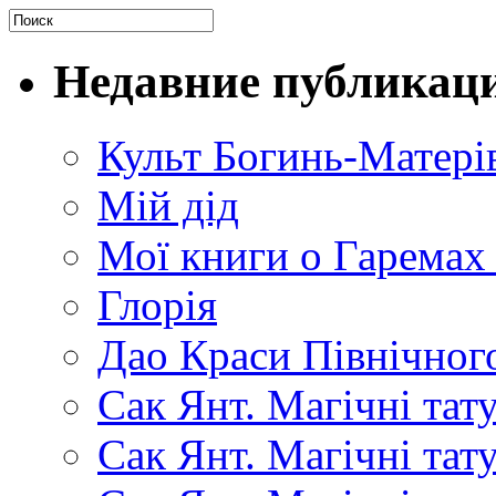
Недавние публикац
Культ Богинь-Матері
Мій дід
Мої книги о Гаремах
Глорія
Дао Краси Північного
Сак Янт. Магічні тат
Сак Янт. Магічні та