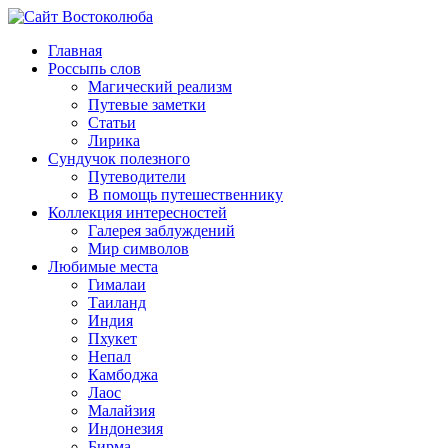
Главная
Россыпь слов
Магический реализм
Путевые заметки
Статьи
Лирика
Сундучок полезного
Путеводители
В помощь путешественнику
Коллекция интересностей
Галерея заблуждений
Мир символов
Любимые места
Гималаи
Таиланд
Индия
Пхукет
Непал
Камбоджа
Лаос
Малайзия
Индонезия
Бирма