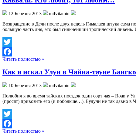
Каввали. Кто любит, тот любим…
12 Березня 2013
mifvitamin
Возвращение в Дели после двух недель Гималаев штука сама по
большую часть дня, это был сильнейший тропический ливень. 
Twitter
Читать полностью »
Facebook
Как я искал Улун в Чайна-тауне Бангко
10 Березня 2013
mifvitamin
Полюбил я во время тайских поездок один сорт чая – Roanjy Ул
(просят) привозить его (и побольше…). Будучи не так давно в
Twitter
Читать полностью »
Facebook