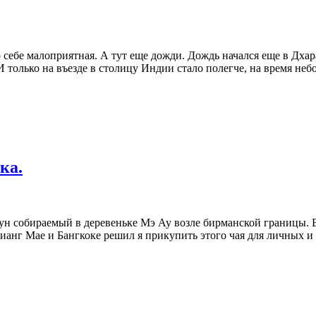
 себе малоприятная. А тут еще дожди. Дождь начался еще в Дхар
И только на въезде в столицу Индии стало полегче, на время не
ка.
ун собираемый в деревеньке Мэ Ау возле бирманской границы. Бо
 Чианг Мае и Бангкоке решил я прикупить этого чая для личных 