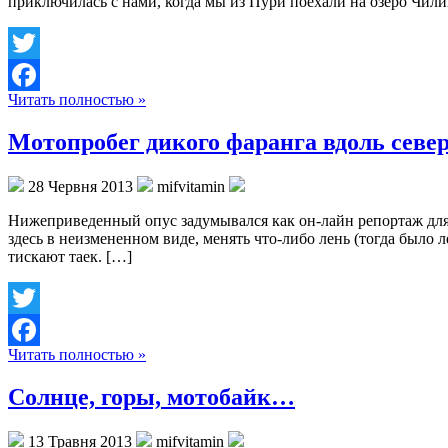
приключилась с нами, когда мы из Пури поехали на озеро Чили
Twitter
Читать полностью »
Facebook
Мотопробег дикого фаранга вдоль севе
28 Червня 2013
mifvitamin
Нижеприведенный опус задумывался как он-лайн репортаж для 
здесь в неизмененном виде, менять что-либо лень (тогда было 
тискают таек. […]
Twitter
Читать полностью »
Facebook
Солнце, горы, мотобайк…
13 Травня 2013
mifvitamin