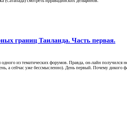
ка (Сатапада) смотреть ирравадийских дельфинов.
рных границ Таиланда. Часть первая.
одного из тематических форумов. Правда, он-лайн получился не
лень, а сейчас уже бессмысленно). День первый. Почему дикого 