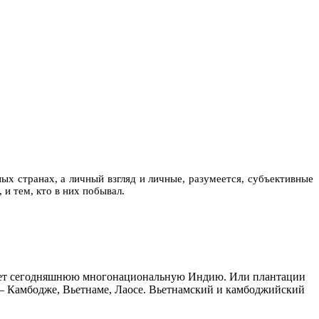
х странах, а личный взгляд и личные, разумеется, субъективные
 и тем, кто в них побывал.
диняет сегодняшнюю многонациональную Индию. Или плантации
 – Камбодже, Вьетнаме, Лаосе. Вьетнамский и камбоджийский