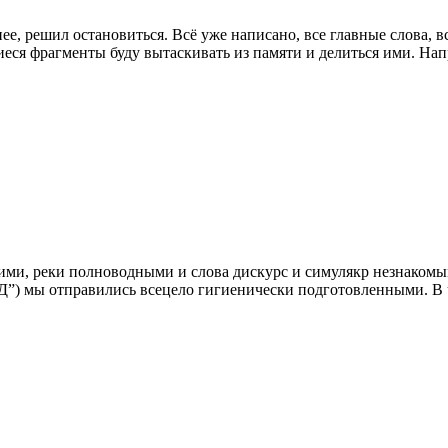
ее, решил остановиться. Всё уже написано, все главные слова, вс
шиеся фрагменты буду вытаскивать из памяти и делиться ими. На
шими, реки полноводными и слова дискурс и симулякр незнаком
Д”) мы отправились всецело гигиенически подготовленными. В 