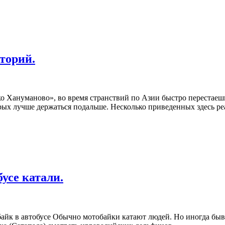
торий.
ко Хануманово», во время странствий по Азии быстро перестаеш
орых лучше держаться подальше. Несколько приведенных здесь р
усе катали.
байк в автобусе Обычно мотобайки катают людей. Но иногда быва