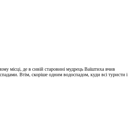
ому місці, де в сивій старовині мудрець Ваїштиха вчив
оспадами. Втім, скоріше одним водоспадом, куди всі туристи і