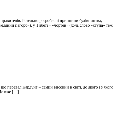
х правителів. Ретельно розроблені принципи будівництва,
 земляний пагорб»), у Тибеті – «чортен» (хоча слово «ступа» теж
 що перевал Кардунг – самий високий в світі, до якого і з якого
 Це вже […]