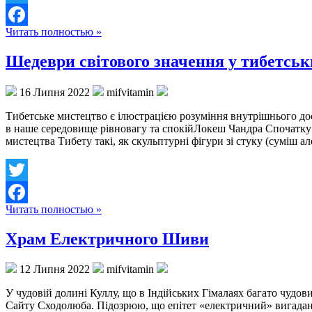
Twitter
Читать полностью »
Facebook
Шедеври світового значення у тибетськ
16 Липня 2022
mifvitamin
Тибетське мистецтво є ілюстрацією розуміння внутрішнього до
в наше середовище рівновагу та спокійЛокеш Чандра Спочатку я
мистецтва Тибету такі, як скульптурні фігури зі стуку (суміш а
Twitter
Читать полностью »
Facebook
Храм Електричного Шиви
12 Липня 2022
mifvitamin
У чудовій долині Куллу, що в Індійських Гімалаях багато чуд
Сайту Сходолюба. Підозрюю, що епітет «електричний» вигадано