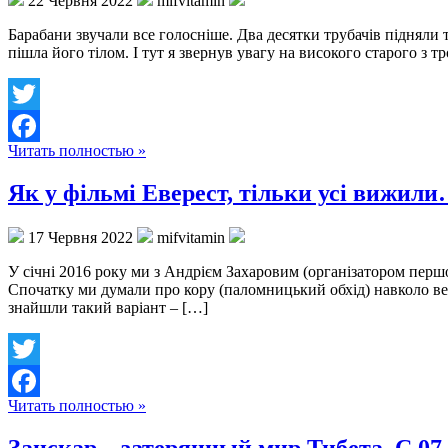
22 Червня 2022
mifvitamin
Барабани звучали все голосніше. Два десятки трубачів підняли 
пішла його тілом. І тут я звернув увагу на високого старого з 
Twitter
Читать полностью »
Facebook
Як у фільмі Еверест, тільки усі вижил
17 Червня 2022
mifvitamin
У січні 2016 року ми з Андрієм Захаровим (організатором пер
Спочатку ми думали про кору (паломницький обхід) навколо вер
знайшли такий варіант – […]
Twitter
Читать полностью »
Facebook
Занскар – затерянный мир Тибета. С 07.