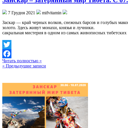
7 Грудня 2021
mifvitamin
Заскар — край черных волков, снежных барсов и голубых маков
золото. Здесь живут монахи, князья и лучники
сакральная мистерия в одном из самых живописных тибетских
Twitter
Читать полностью »
Facebook
« Предыдущие записи