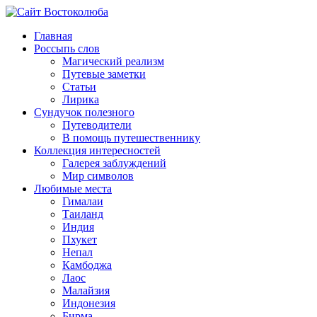
Главная
Россыпь слов
Магический реализм
Путевые заметки
Статьи
Лирика
Сундучок полезного
Путеводители
В помощь путешественнику
Коллекция интересностей
Галерея заблуждений
Мир символов
Любимые места
Гималаи
Таиланд
Индия
Пхукет
Непал
Камбоджа
Лаос
Малайзия
Индонезия
Бирма