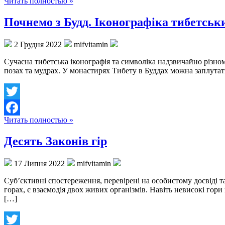
Читать полностью »
Facebook
Почнемо з Будд. Іконографіка тибетськ
2 Грудня 2022
mifvitamin
Сучасна тибетська іконографія та символіка надзвичайно різнома
позах та мудрах. У монастирях Тибету в Буддах можна заплутати
Twitter
Читать полностью »
Facebook
Десять Законів гір
17 Липня 2022
mifvitamin
Суб’єктивні спостереження, перевірені на особистому досвіді та
горах, є взаємодія двох живих організмів. Навіть невисокі го
[…]