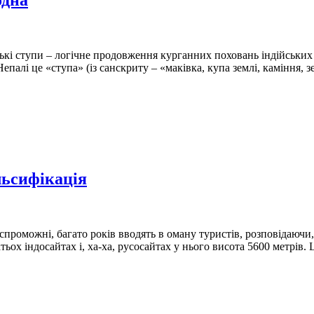
одна
тські ступи – логічне продовження курганних поховань індійськи
 Непалі це «ступа» (із санскриту – «маківка, купа землі, каміння,
льсифікація
 спроможні, багато років вводять в оману туристів, розповідаючи,
тьох індосайтах і, ха-ха, русосайтах у нього висота 5600 метрів.