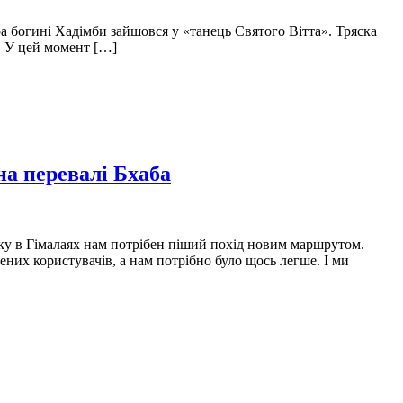
ра богині Хадімби зайшовся у «танець Святого Вітта». Тряска
с. У цей момент […]
на перевалі Бхаба
тку в Гімалаях нам потрібен піший похід новим маршрутом.
их користувачів, а нам потрібно було щось легше. І ми