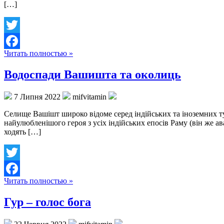
[…]
Twitter
Читать полностью »
Facebook
Водоспади Вашишта та околиць
7 Липня 2022
mifvitamin
Селище Вашішт широко відоме серед індійських та іноземних ту
найулюбленішого героя з усіх індійських епосів Раму (він же ав
ходять […]
Twitter
Читать полностью »
Facebook
Гур – голос бога