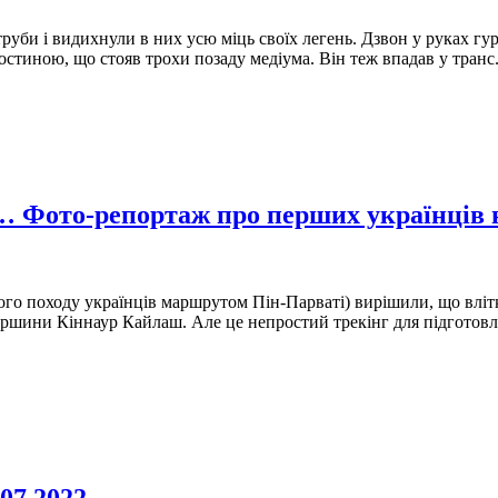
труби і видихнули в них усю міць своїх легень. Дзвон у руках гу
тростиною, що стояв трохи позаду медіума. Він теж впадав у тран
и… Фото-репортаж про перших українців 
шого походу українців маршрутом Пін-Парваті) вирішили, що влі
шини Кіннаур Кайлаш. Але це непростий трекінг для підготовлен
07.2022