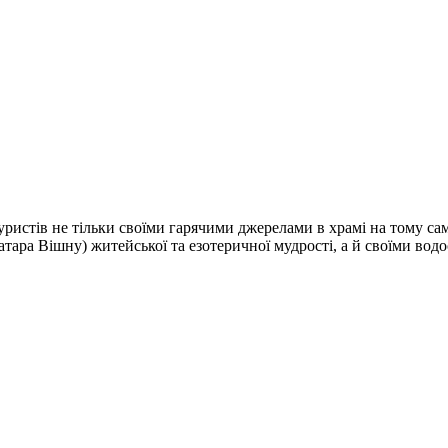
ристів не тільки своїми гарячими джерелами в храмі на тому сам
атара Вішну) житейської та езотеричної мудрості, а й своїми вод