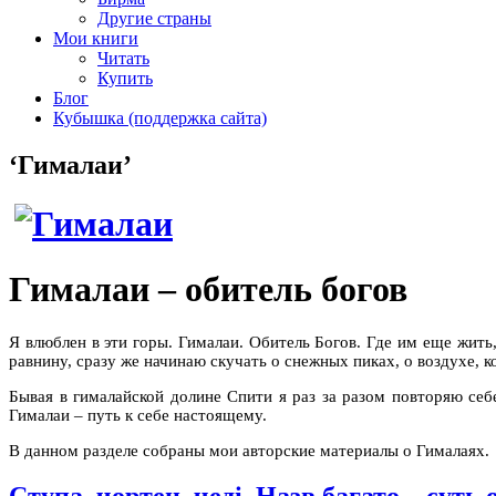
Другие страны
Мои книги
Читать
Купить
Блог
Кубышка (поддержка сайта)
‘Гималаи’
Гималаи – обитель богов
Я влюблен в эти горы. Гималаи. Обитель Богов. Где им еще жить
равнину, сразу же начинаю скучать о снежных пиках, о воздухе, 
Бывая в гималайской долине Спити я раз за разом повторяю себ
Гималаи – путь к себе настоящему.
В данном разделе собраны мои авторские материалы о Гималаях.