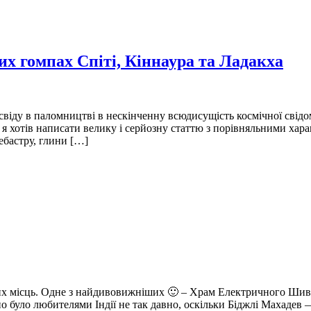
их гомпах Спіті, Кіннаура та Ладакха
свіду в паломництві в нескінченну всюдисущість космічної свід
 хотів написати велику і серйозну статтю з порівняльними хара
лебастру, глини […]
ових місць. Одне з найдивовижніших 🙂 – Храм Електричного Шив
 було любителями Індії не так давно, оскільки Біджлі Махадев 