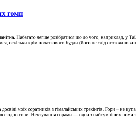
их гомп
нітна. Набагато легше розібратися що до чого, наприклад, у Таїла
ся, оскільки крім початкового Будди (його не слід ототожнювати
 досвіді моїх соратників з гімалайських трекінгів. Гори – не куп
ри все одно гори. Нехтування горами — одна з найсумніших помил