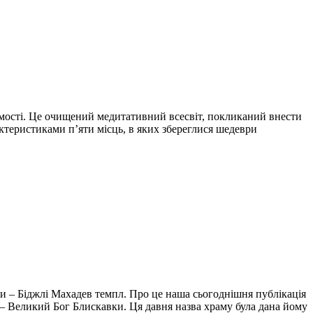
омості. Це очищений медитативний всесвіт, покликаний внести
ктеристиками п’яти місць, в яких збереглися шедеври
и – Біджлі Махадев темпл. Про це наша сьогоднішня публікація
— Великий Бог Блискавки. Ця давня назва храму була дана йому