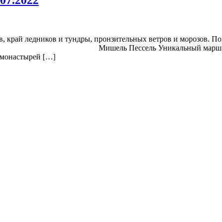
, край ледников и тундры, пронзительных ветров и морозов. По
. Мишель Пессель Уникальный маршрут: затерянн
 монастырей […]