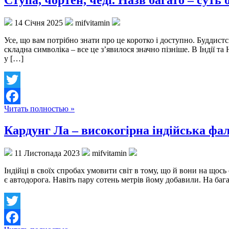
Ступа, чортен, чеді. Назв багато – суть 
14 Січня 2025
mifvitamin
Усе, що вам потрібно знати про це коротко і доступно. Буддис
складна символіка – все це з’явилося значно пізніше. В Індії та
у […]
Twitter
Читать полностью »
Facebook
Кардунг Ла – високогірна індійська фа
11 Листопада 2023
mifvitamin
Індійці в своїх спробах умовити світ в тому, що й вони на щось
є автодорога. Навіть пару сотень метрів йому добавили. На бага
Twitter