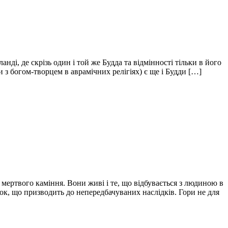
нді, де скрізь один і той же Будда та відмінності тільки в його
 з богом-творцем в аврамічних релігіях) є ще і Будди […]
а мертвого каміння. Вони живі і те, що відбувається з людиною в
ок, що призводить до непередбачуваних наслідків. Гори не для