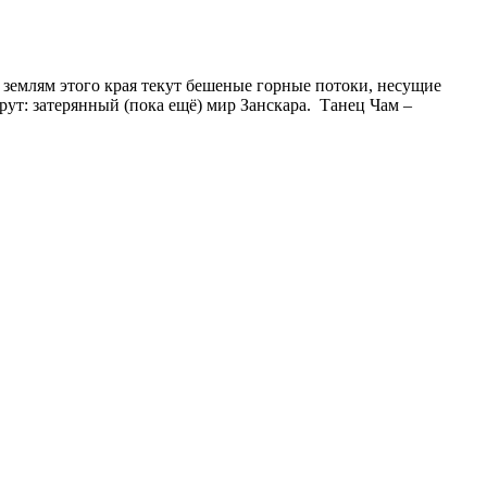
 землям этого края текут бешеные горные потоки, несущие
ый (пока ещё) мир Занскара. Танец Чам –