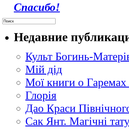
Спасибо!
Недавние публикац
Культ Богинь-Матері
Мій дід
Мої книги о Гаремах
Глорія
Дао Краси Північного
Сак Янт. Магічні тат