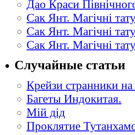
Дао Краси Північного
Сак Янт. Магічні тат
Сак Янт. Магічні та
Сак Янт. Магічні тат
Случайные статьи
Крейзи странники н
Багеты Индокитая.
Мій дід
Проклятие Тутанхамо