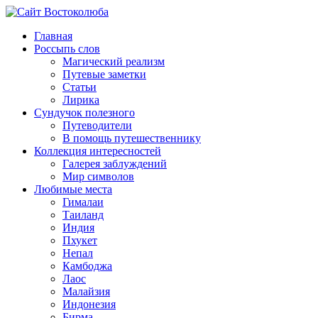
Главная
Россыпь слов
Магический реализм
Путевые заметки
Статьи
Лирика
Сундучок полезного
Путеводители
В помощь путешественнику
Коллекция интересностей
Галерея заблуждений
Мир символов
Любимые места
Гималаи
Таиланд
Индия
Пхукет
Непал
Камбоджа
Лаос
Малайзия
Индонезия
Бирма