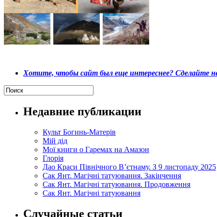
Хотите, чтобы сайт был еще интереснее? Сделайте не
Недавние публикации
Культ Богинь-Матерів
Мій дід
Мої книги о Гаремах на Амазон
Глорія
Дао Краси Північного В’єтнаму. З 9 листопаду 2025
Сак Янт. Магічні татуювання. Закінчення
Сак Янт. Магічні татуювання. Продовження
Сак Янт. Магічні татуювання
Случайные статьи