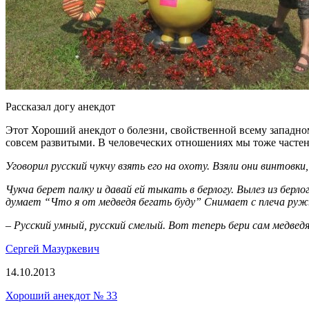
Рассказал догу анекдот
Этот Хороший анекдот о болезни, свойственной всему западн
совсем развитыми. В человеческих отношениях мы тоже частен
Уговорил русский чукчу взять его на охоту. Взяли они винтовки
Чукча берет палку и давай ей тыкать в берлогу. Вылез из берло
думает “Что я от медведя бегать буду” Снимает с плеча ружь
– Русский умный, русский смелый. Вот теперь бери сам медвед
Сергей Мазуркевич
14.10.2013
Хороший анекдот № 33