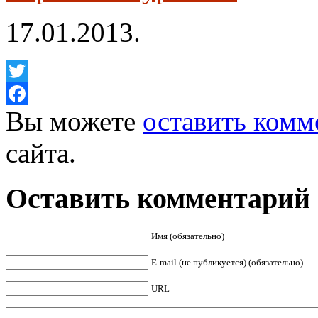
17.01.2013.
Twitter
Вы можете
оставить комм
Facebook
сайта.
Оставить комментарий
Имя (обязательно)
E-mail (не публикуется) (обязательно)
URL