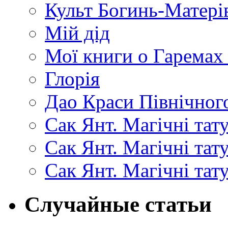
Культ Богинь-Матері
Мій дід
Мої книги о Гаремах
Глорія
Дао Краси Північного
Сак Янт. Магічні тат
Сак Янт. Магічні та
Сак Янт. Магічні тат
Случайные статьи