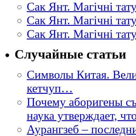
Сак Янт. Магічні тат
Сак Янт. Магічні та
Сак Янт. Магічні тат
Случайные статьи
Символы Китая. Вели
кетчуп…
Почему аборигены съ
наука утверждает, что
Аурангзеб – последн