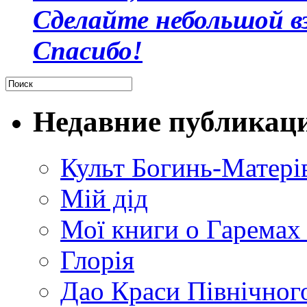
Сделайте небольшой в
Спасибо!
Недавние публикац
Культ Богинь-Матері
Мій дід
Мої книги о Гаремах
Глорія
Дао Краси Північного