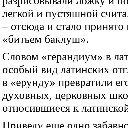
разрисовывали ложку и п
легкой и пустяшной считал
– отсюда и стало принято 
«битьем баклуш».
Словом «герандиум» в ла
особый вид латинских от
в «ерунду» превратили ег
духовных, церковных шко
относившиеся к латинско
Приведу еще одно забавн