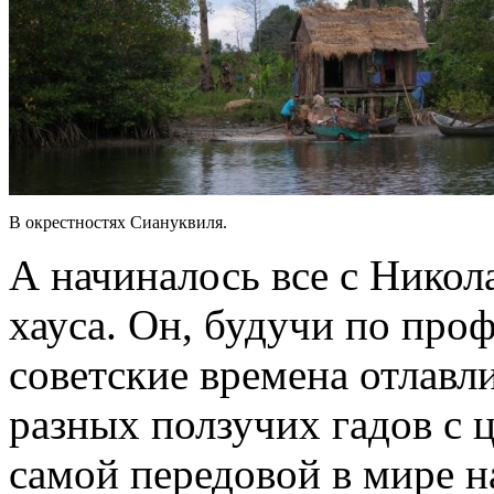
В окрестностях Сиануквиля.
А начиналось все с Никол
хауса. Он, будучи по про
советские времена отлавл
разных ползучих гадов с 
самой передовой в мире на