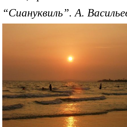
“Сиануквиль”. А. Василье