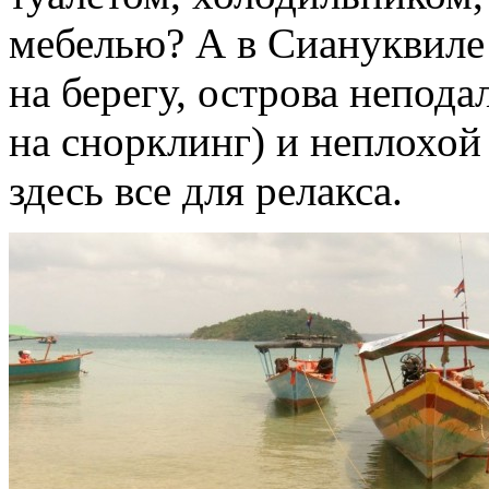
мебелью? А в Сиануквиле
на берегу, острова непода
на снорклинг) и неплохой
здесь все для релакса.