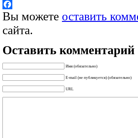
Twitter
Вы можете
оставить комм
Facebook
сайта.
Оставить комментарий
Имя (обязательно)
E-mail (не публикуется) (обязательно)
URL