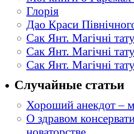
Глорія
Дао Краси Північного
Сак Янт. Магічні тат
Сак Янт. Магічні та
Сак Янт. Магічні тат
Случайные статьи
Хороший анекдот – м
О здравом консерват
новаторстве.