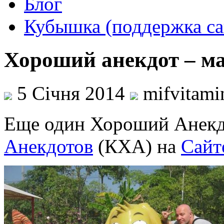
Блог
Кубышка (поддержка са
Хороший анекдот – м
5 Січня 2014
mifvitam
Еще один Хороший Анекд
Анекдотов
(КХА) на
Сайт