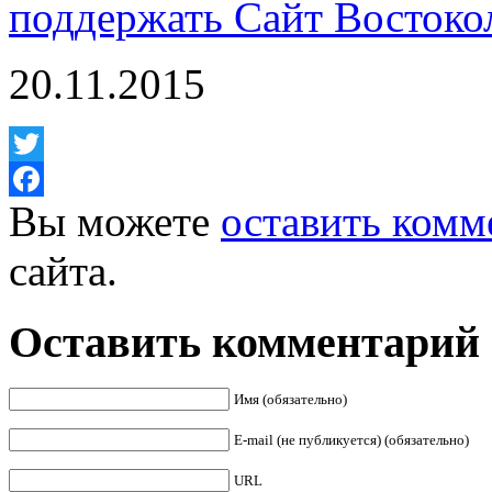
поддержать Сайт Востоко
20.11.2015
Twitter
Вы можете
оставить комм
Facebook
сайта.
Оставить комментарий
Имя (обязательно)
E-mail (не публикуется) (обязательно)
URL