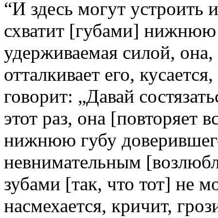
“И здесь могут устроить и
схватит [губами] нижнюю 
удерживаемая силой, она, 
отталкивает его, кусается,
говорит: „Давай состязать
этот раз, она [повторяет в
нижнюю губу доверившего
невнимательным [возлюбл
зубами [так, что тот] не 
насмехается, кричит, грози