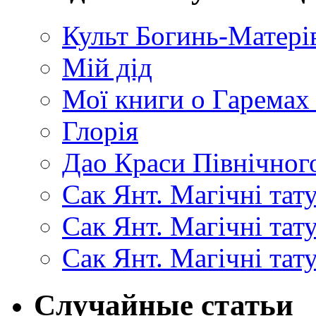
Культ Богинь-Матері
Мій дід
Мої книги о Гаремах
Глорія
Дао Краси Північного
Сак Янт. Магічні тат
Сак Янт. Магічні та
Сак Янт. Магічні тат
Случайные статьи