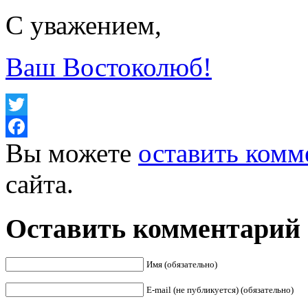
С уважением,
Ваш Востоколюб!
Twitter
Вы можете
оставить комм
Facebook
сайта.
Оставить комментарий
Имя (обязательно)
E-mail (не публикуется) (обязательно)