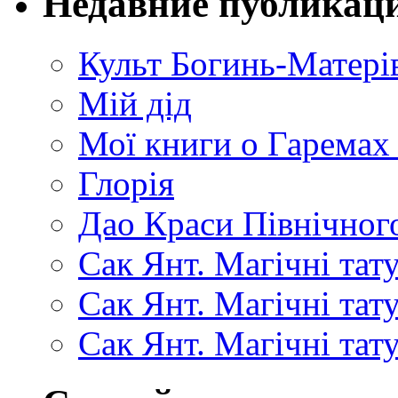
Недавние публикац
Культ Богинь-Матері
Мій дід
Мої книги о Гаремах
Глорія
Дао Краси Північного
Сак Янт. Магічні тат
Сак Янт. Магічні та
Сак Янт. Магічні тат