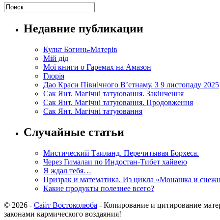
Недавние публикации
Культ Богинь-Матерів
Мій дід
Мої книги о Гаремах на Амазон
Глорія
Дао Краси Північного В’єтнаму. З 9 листопаду 2025
Сак Янт. Магічні татуювання. Закінчення
Сак Янт. Магічні татуювання. Продовження
Сак Янт. Магічні татуювання
Случайные статьи
Мистический Таиланд. Перечитывая Борхеса.
Через Гималаи по Индостан-Тибет хайвею
Я ждал тебя…
Призрак и математика. Из цикла «Монашка и снеж
Какие продукты полезнее всего?
© 2026 -
Сайт Востоколюба
- Копирование и цитирование матер
законами кармического воздаяния!