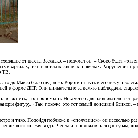
дящие от шахты Засядько. – подумал он. – Скоро будет «ответ
лых кварталах, но и в детских садиках и школах. Разрушения, 
о ТВ.
го до Макса было недалеко. Короткий путь к его дому пролегал
ей в форме ДНР. Они внимательно за кем-то наблюдали, стараяс
л выяснить, что происходит. Незаметно для наблюдателей он ра
неры фигуру. «Так, похоже, это тот самый донецкий Бэнкси. – п
ро и тихо. Подойдя поближе к «ополченцам» он несколько раз т
ение, которое ему выдал Чёнча и, приложив палец к губам, подо