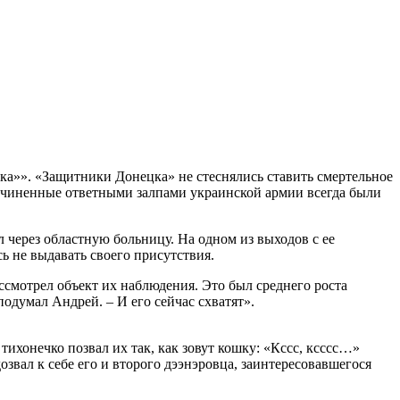
ка»». «Защитники Донецка» не стеснялись ставить смертельное
причиненные ответными залпами украинской армии всегда были
 через областную больницу. На одном из выходов с ее
ь не выдавать своего присутствия.
ссмотрел объект их наблюдения. Это был среднего роста
одумал Андрей. – И его сейчас схватят».
ихонечко позвал их так, как зовут кошку: «Кссс, ксссс…»
звал к себе его и второго дээнэровца, заинтересовавшегося