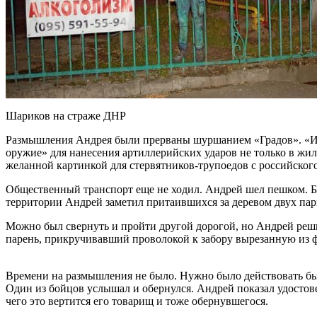
Шариков на страже ДНР
Размышления Андрея были прерваны шуршанием «Градов». «Исхо
оружие» для нанесения артиллерийских ударов не только в жи
желанной картинкой для стервятников-трупоедов с российског
Общественный транспорт еще не ходил. Андрей шел пешком. Бла
территории Андрей заметил притаившихся за деревом двух парн
Можно был свернуть и пройти другой дорогой, но Андрей реши
парень, прикручивавший проволокой к забору вырезанную из фа
Времени на размышления не было. Нужно было действовать быст
Один из бойцов услышал и обернулся. Андрей показал удостовер
чего это вертится его товарищ и тоже обернувшегося.