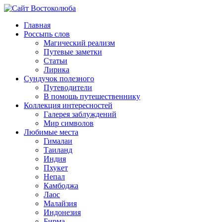
Главная
Россыпь слов
Магический реализм
Путевые заметки
Статьи
Лирика
Сундучок полезного
Путеводители
В помощь путешественнику
Коллекция интересностей
Галерея заблуждений
Мир символов
Любимые места
Гималаи
Таиланд
Индия
Пхукет
Непал
Камбоджа
Лаос
Малайзия
Индонезия
Бирма