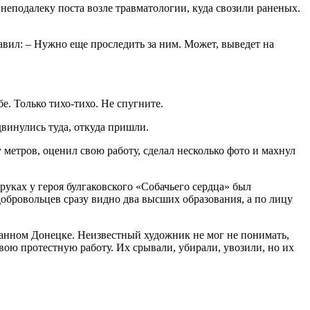
неподалеку поста возле травматологии, куда свозили раненых.
авил: – Нужно еще проследить за ним. Может, выведет на
е. Только тихо-тихо. Не спугните.
винулись туда, откуда пришли.
 метров, оценил свою работу, сделал несколько фото и махнул
уках у героя булгаковского «Собачьего сердца» был
добровольцев сразу видно два высших образования, а по лицу
ванном Донецке. Неизвестный художник не мог не понимать,
свою протестную работу. Их срывали, убирали, увозили, но их