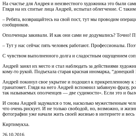
На счастье для Андрея и неизвестного художника это были са
Глядя на их спитые лица Андрей, испытал облегчение. С таки
– Ребята, возвращайтесь на свой пост, тут мы проводим опера
сообщников.
Ополченцы закивали. И как они сами не додумались? Точно! Пр
– Тут у нас сейчас пять человек работают. Профессионалы. Поэт
С чувством выполненного долга и сладостным ощущением сопр
Андрей занял их место и стал наблюдать за действиями художни
кому-то рукой. Подъехала старая красная иномарка, “донецкий 
Андрей покинул свое укрытие и подошел к прикрепленному к з
гранатомет. Глядя на него Андрей вспомнил забавную фразу, р
так называемых ополченцев — две судимости». Если это и был
И снова Андрей задумался о том, насколько мужественным чел
что очень рискует. И не только свободой, но, возможно, и жиз
фотографии уже начали жить своей жизнью в интернете и весь 
Киртимукха.
26.10.2016