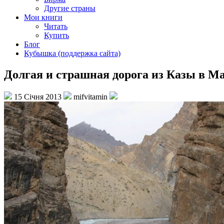
Другие страны
Мои книги
Читать
Купить
Блог
Кубышка (поддержка сайта)
Долгая и страшная дорога из Казы в Ма
15 Січня 2013
mifvitamin