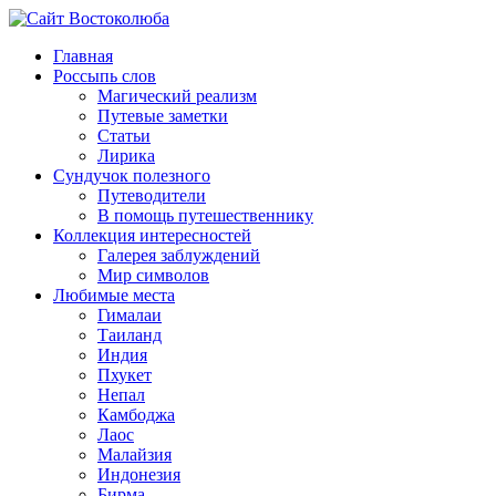
Главная
Россыпь слов
Магический реализм
Путевые заметки
Статьи
Лирика
Сундучок полезного
Путеводители
В помощь путешественнику
Коллекция интересностей
Галерея заблуждений
Мир символов
Любимые места
Гималаи
Таиланд
Индия
Пхукет
Непал
Камбоджа
Лаос
Малайзия
Индонезия
Бирма