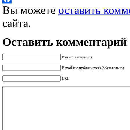
Вы можете
оставить комм
Facebook
сайта.
Оставить комментарий
Имя (обязательно)
E-mail (не публикуется) (обязательно)
URL