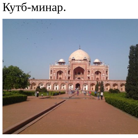
Кутб-минар.