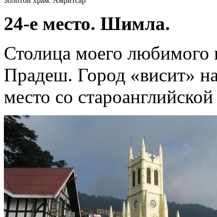
Золотой храм. Амритсар
24-е место. Шимла.
Столица моего любимого
Прадеш. Город «висит» на
место со староанглийской