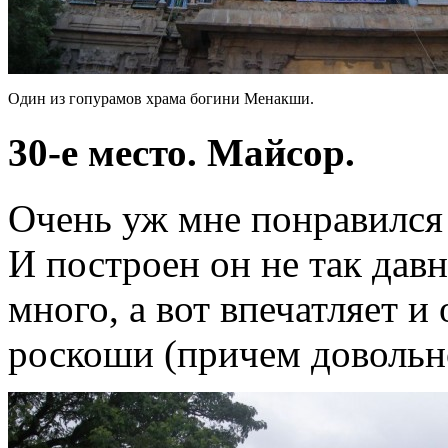
Один из гопурамов храма богини Менакши.
30-е место. Майсор.
Очень уж мне понравился
И построен он не так дав
много, а вот впечатляет 
роскоши (причем довольно