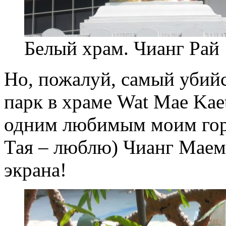
Белый храм. Чианг Рай
Но, пожалуй, самый убийс
парк в храме Wat Mae Kae
одним любимым моим горо
Тая – люблю) Чианг Маем.
экрана!