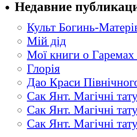
Недавние публикац
Культ Богинь-Матері
Мій дід
Мої книги о Гаремах
Глорія
Дао Краси Північного
Сак Янт. Магічні тат
Сак Янт. Магічні та
Сак Янт. Магічні тат