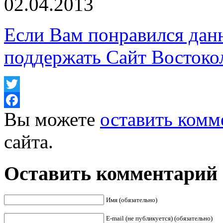
02.04.2013
Если Вам понравился дан
поддержать Сайт Востоко
Twitter
Вы можете
оставить комм
Facebook
сайта.
Оставить комментарий
Имя (обязательно)
E-mail (не публикуется) (обязательно)