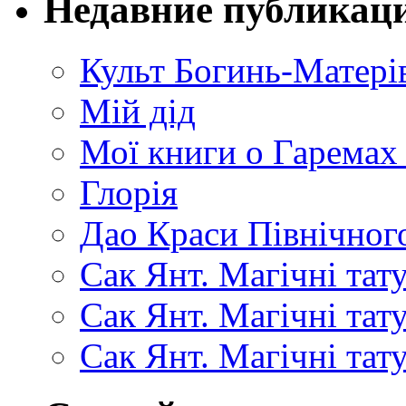
Недавние публикац
Культ Богинь-Матері
Мій дід
Мої книги о Гаремах
Глорія
Дао Краси Північного
Сак Янт. Магічні тат
Сак Янт. Магічні та
Сак Янт. Магічні тат