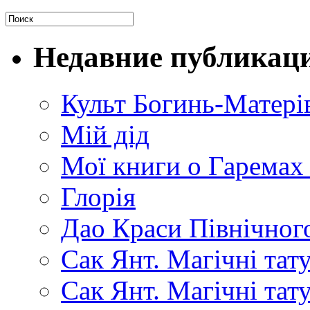
Недавние публикац
Культ Богинь-Матері
Мій дід
Мої книги о Гаремах
Глорія
Дао Краси Північного
Сак Янт. Магічні тат
Сак Янт. Магічні та