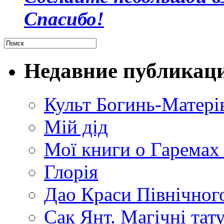
Спасибо!
Недавние публикац
Культ Богинь-Матері
Мій дід
Мої книги о Гаремах
Глорія
Дао Краси Північного
Сак Янт. Магічні тат