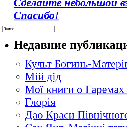
Сделайте небольшой в
Спасибо!
Недавние публикац
Культ Богинь-Матері
Мій дід
Мої книги о Гаремах
Глорія
Дао Краси Північного