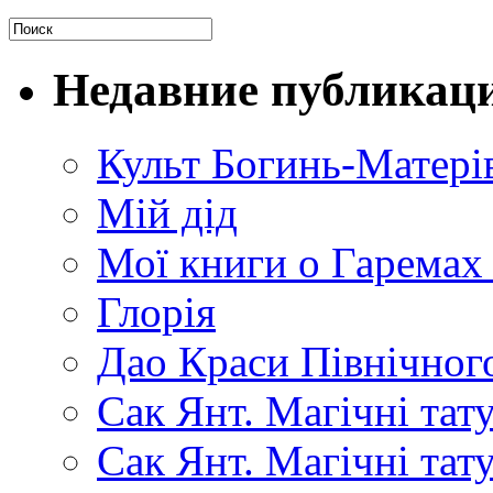
Недавние публикац
Культ Богинь-Матері
Мій дід
Мої книги о Гаремах
Глорія
Дао Краси Північного
Сак Янт. Магічні тат
Сак Янт. Магічні та