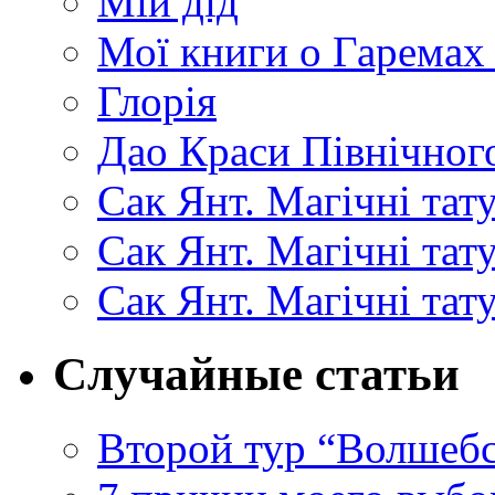
Мій дід
Мої книги о Гаремах
Глорія
Дао Краси Північного
Сак Янт. Магічні тат
Сак Янт. Магічні та
Сак Янт. Магічні тат
Случайные статьи
Второй тур “Волшебс