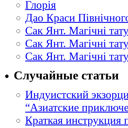
Глорія
Дао Краси Північного
Сак Янт. Магічні тат
Сак Янт. Магічні та
Сак Янт. Магічні тат
Случайные статьи
Индуистский экзорци
“Азиатские приключ
Краткая инструкция 