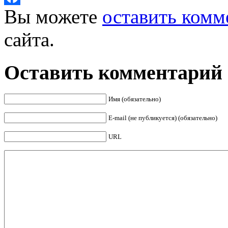
Вы можете
оставить комм
Facebook
сайта.
Оставить комментарий
Имя (обязательно)
E-mail (не публикуется) (обязательно)
URL