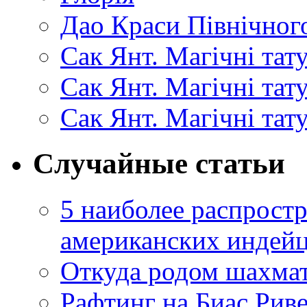
Дао Краси Північного
Сак Янт. Магічні тат
Сак Янт. Магічні та
Сак Янт. Магічні тат
Случайные статьи
5 наиболее распрост
американских индейц
Откуда родом шахма
Рафтинг на Биас Рив