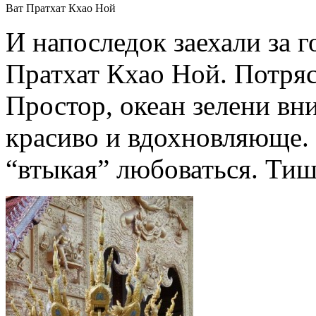
Ват Пратхат Кхао Ной
И напоследок заехали за г
Пратхат Кхао Ной. Потря
Простор, океан зелени вни
красиво и вдохновляюще.
“втыкая” любоваться. Тиш