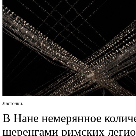
Ласточки.
В Нане немерянное колич
шеренгами римских легио