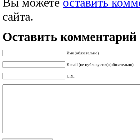
Вы можете
оставить комм
Facebook
сайта.
Оставить комментарий
Имя (обязательно)
E-mail (не публикуется) (обязательно)
URL