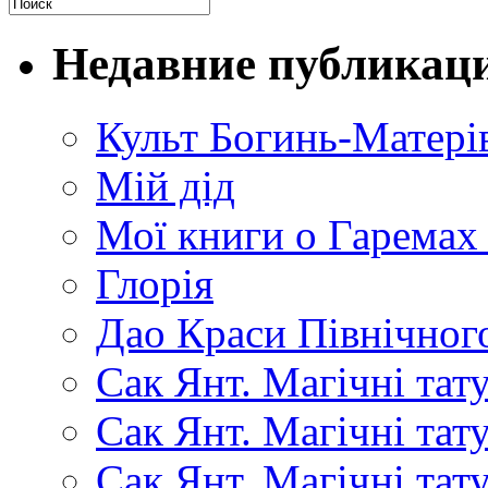
Недавние публикац
Культ Богинь-Матері
Мій дід
Мої книги о Гаремах
Глорія
Дао Краси Північного
Сак Янт. Магічні тат
Сак Янт. Магічні та
Сак Янт. Магічні тат