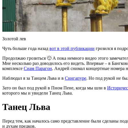
Золотой лев
Чуть больше года назад
вот в этой публикации
грозился я подр
Продолжаю грозиться 🙂 А пока немного видео этого замечател
Мне несколько раз доводилось его видеть. Впервые – в Бангко
комплексе
Сиам Парагон
. Андрей снимал концертные номера на
Наблюдал я за Танцем Льва и в
Сингапуре
. Но под рукой не бы
Зато он был под рукой в Пном Пене, когда мы шли в
Историчес
которого мы и увидели Танец Льва.
Танец Льва
Перед тем, как началось само представление были сделаны п
и духам предков.