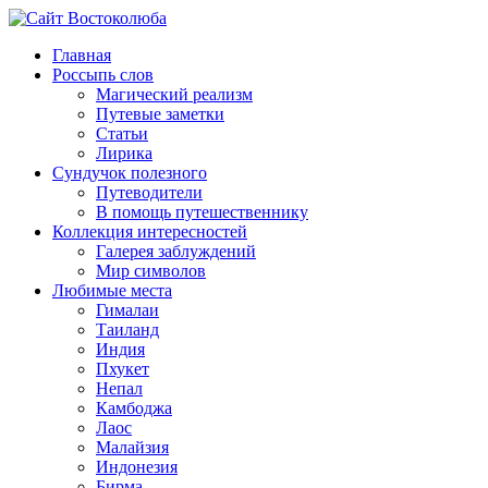
Главная
Россыпь слов
Магический реализм
Путевые заметки
Статьи
Лирика
Сундучок полезного
Путеводители
В помощь путешественнику
Коллекция интересностей
Галерея заблуждений
Мир символов
Любимые места
Гималаи
Таиланд
Индия
Пхукет
Непал
Камбоджа
Лаос
Малайзия
Индонезия
Бирма