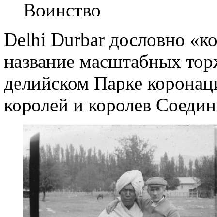
Воинство
Delhi Durbar дословно «к
название масштабных тор
делийском Парке коронац
королей и королев Соедин