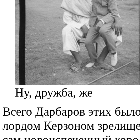
Ну, дружба, же
Всего Дарбаров этих было
лордом Керзоном зрелищ
сам новоиспеченный корол