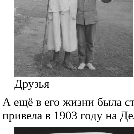
Друзья
А ещё в его жизни была ст
привела в 1903 году на Д