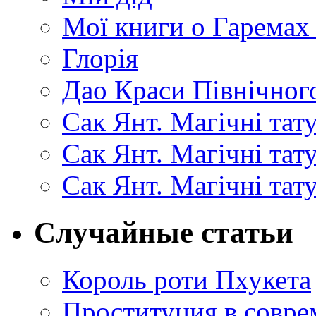
Мої книги о Гаремах
Глорія
Дао Краси Північного
Сак Янт. Магічні тат
Сак Янт. Магічні та
Сак Янт. Магічні тат
Случайные статьи
Король роти Пхукета
Проституция в совр