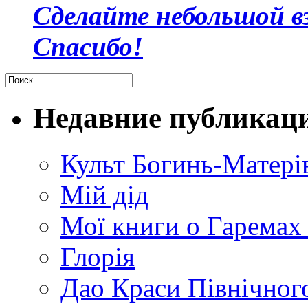
Сделайте небольшой в
Спасибо!
Недавние публикац
Культ Богинь-Матері
Мій дід
Мої книги о Гаремах
Глорія
Дао Краси Північного