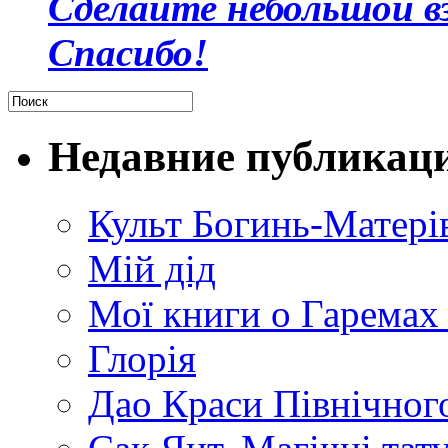
Сделайте небольшой в
Спасибо!
Недавние публикац
Культ Богинь-Матері
Мій дід
Мої книги о Гаремах
Глорія
Дао Краси Північного