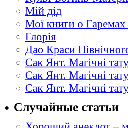
Мій дід
Мої книги о Гаремах
Глорія
Дао Краси Північного
Сак Янт. Магічні тат
Сак Янт. Магічні та
Сак Янт. Магічні тат
Случайные статьи
Хороший анекдот – м