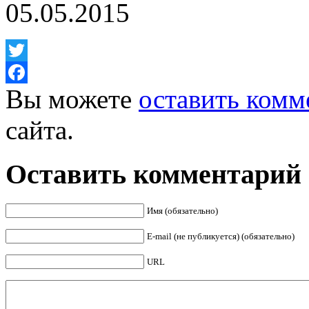
05.05.2015
Twitter
Вы можете
оставить комм
Facebook
сайта.
Оставить комментарий
Имя (обязательно)
E-mail (не публикуется) (обязательно)
URL