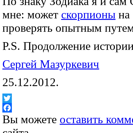
По знаку Зодиака я и сам
мне: может
скорпионы
на 
проверять опытным путем 
P.S. Продолжение истори
Сергей Мазуркевич
25.12.2012.
Twitter
Вы можете
оставить комм
Facebook
сайта.