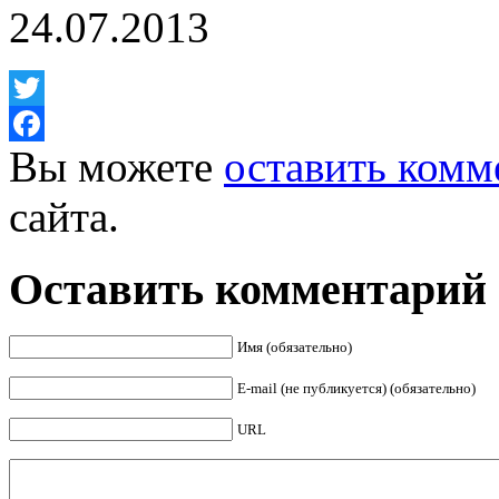
24.07.2013
Twitter
Вы можете
оставить комм
Facebook
сайта.
Оставить комментарий
Имя (обязательно)
E-mail (не публикуется) (обязательно)
URL