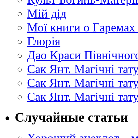
Мій дід
Мої книги о Гаремах
Глорія
Дао Краси Північного
Сак Янт. Магічні тат
Сак Янт. Магічні та
Сак Янт. Магічні тат
Случайные статьи
Хороший анекдот – м