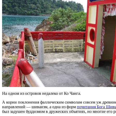
На одном из островов недалеко от Ко Чанга.
А корни поклонения фаллическим символам совсем уж древние.
направлений — шиваизм, а одна из форм
почитания Бога Шив
был задушен буддизмом в дружеских объятиях, но многие его р