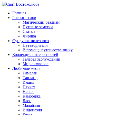
Главная
Россыпь слов
Магический реализм
Путевые заметки
Статьи
Лирика
Сундучок полезного
Путеводители
В помощь путешественнику
Коллекция интересностей
Галерея заблуждений
Мир символов
Любимые места
Гималаи
Таиланд
Индия
Пхукет
Непал
Камбоджа
Лаос
Малайзия
Индонезия
Бирма