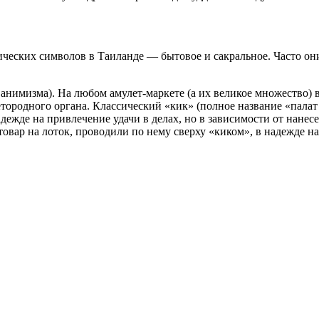
еских символов в Таиланде — бытовое и сакральное. Часто они 
нимизма). На любом амулет-маркете (а их великое множество) в
ородного органа. Классический «кик» (полное название «палат к
адежде на привлечение удачи в делах, но в зависимости от нане
овар на лоток, проводили по нему сверху «киком», в надежде н