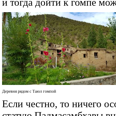
и тогда дойти к гомпе мо
Деревня рядом с Таюл гомпой
Если честно, то ничего ос
статую Падмасамбхавы вн