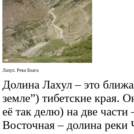
Лахул. Река Бхага
Долина Лахул – это ближ
земле”) тибетские края. О
её так делю) на две части
Восточная – долина реки 