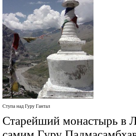
Ступа над Гуру Гантал
Старейший монастырь в Л
самим Гуру Падмасамбхав