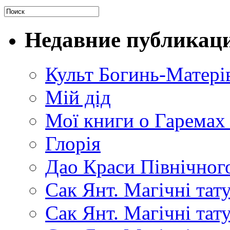
Недавние публикац
Культ Богинь-Матері
Мій дід
Мої книги о Гаремах
Глорія
Дао Краси Північного
Сак Янт. Магічні тат
Сак Янт. Магічні та