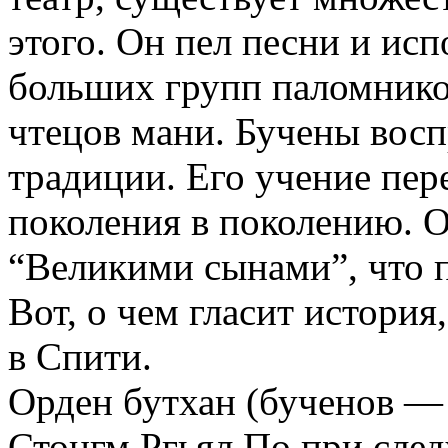
этого. Он пел песни и ис
больших групп паломнико
чтецов мани. Бучены вос
традиции. Его учение пере
поколения в поколению. О
“Великими сынами”, что п
Вот, о чем гласит история,
в Спити.
Орден бутхан (бученов — 
Стонгм Ргьял По при сле