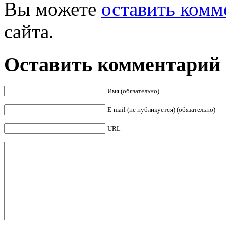
Вы можете
оставить комм
Facebook
сайта.
Оставить комментарий
Имя (обязательно)
E-mail (не публикуется) (обязательно)
URL