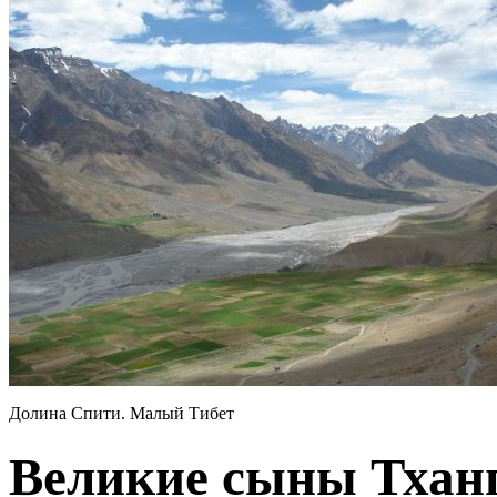
Долина Спити. Малый Тибет
Великие сыны Тханг