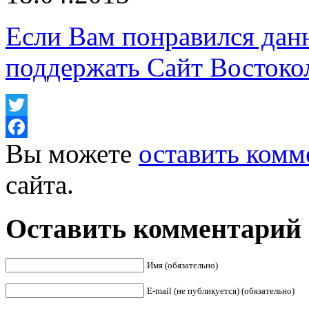
Если Вам понравился дан
поддержать Сайт Востоко
Twitter
Вы можете
оставить комм
Facebook
сайта.
Оставить комментарий
Имя (обязательно)
E-mail (не публикуется) (обязательно)