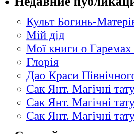
Недавние публикац
Культ Богинь-Матері
Мій дід
Мої книги о Гаремах
Глорія
Дао Краси Північного
Сак Янт. Магічні тат
Сак Янт. Магічні та
Сак Янт. Магічні тат