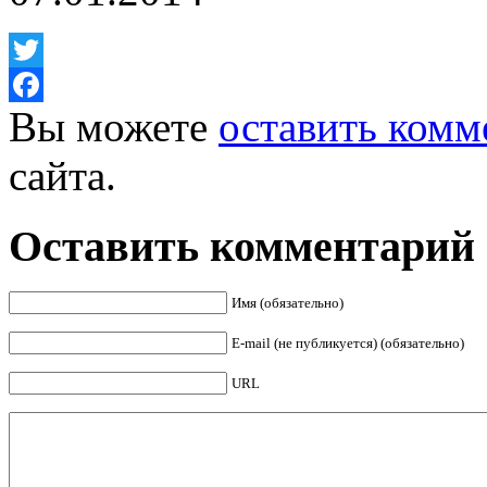
Twitter
Вы можете
оставить комм
Facebook
сайта.
Оставить комментарий
Имя (обязательно)
E-mail (не публикуется) (обязательно)
URL