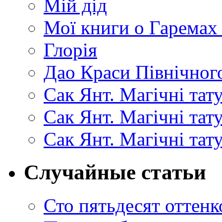
Мій дід
Мої книги о Гаремах
Глорія
Дао Краси Північного
Сак Янт. Магічні тат
Сак Янт. Магічні та
Сак Янт. Магічні тат
Случайные статьи
Сто пятьдесят оттен