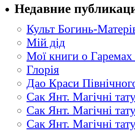
Недавние публикац
Культ Богинь-Матері
Мій дід
Мої книги о Гаремах
Глорія
Дао Краси Північного
Сак Янт. Магічні тат
Сак Янт. Магічні та
Сак Янт. Магічні тат