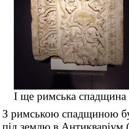
І ще римська спадщина
З римською спадщиною бу
під землю в Антикваріум (