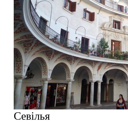
Севілья