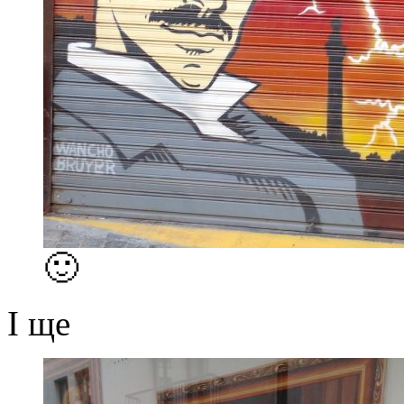
🙂
І ще