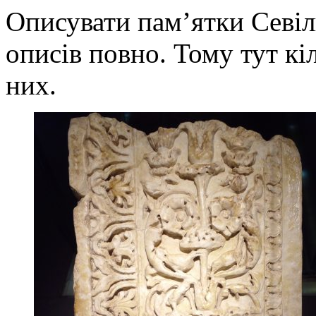
Описувати пам’ятки Севіл
описів повно. Тому тут кі
них.