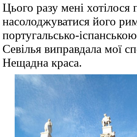
Цього разу мені хотілося 
насолоджуватися його рим
португальсько-іспанською
Севілья виправдала мої сп
Нещадна краса.