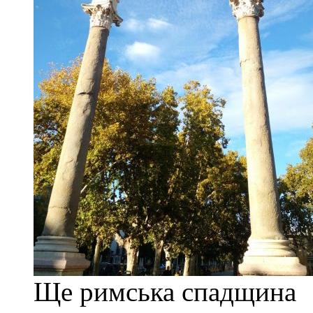
Ще римська спадщина