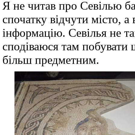
Я не читав про Севілью ба
спочатку відчути місто, а
інформацію. Севілья не так
сподіваюся там побувати 
більш предметним.