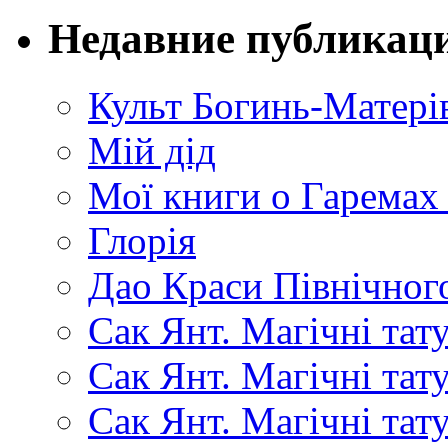
Недавние публикац
Культ Богинь-Матері
Мій дід
Мої книги о Гаремах
Глорія
Дао Краси Північного
Сак Янт. Магічні тат
Сак Янт. Магічні та
Сак Янт. Магічні тат