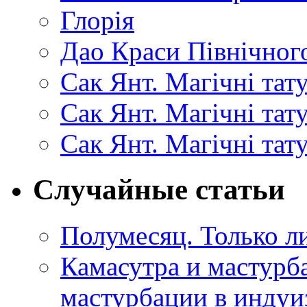
Глорія
Дао Краси Північного
Сак Янт. Магічні тат
Сак Янт. Магічні та
Сак Янт. Магічні тат
Случайные статьи
Полумесяц. Только л
Камасутра и мастурб
мастурбации в индуиз