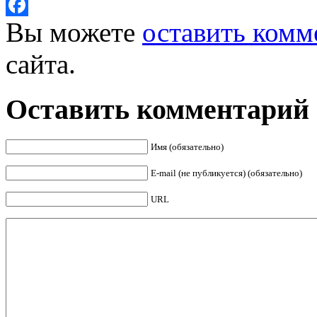
Twitter
Вы можете
оставить комм
Facebook
сайта.
Оставить комментарий
Имя (обязательно)
E-mail (не публикуется) (обязательно)
URL