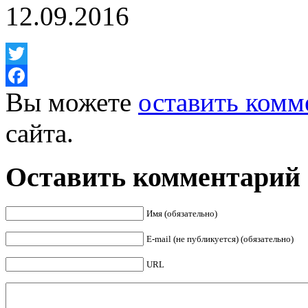
12.09.2016
Twitter
Вы можете
оставить комм
Facebook
сайта.
Оставить комментарий
Имя (обязательно)
E-mail (не публикуется) (обязательно)
URL