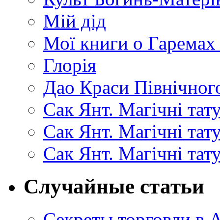
Мій дід
Мої книги о Гаремах
Глорія
Дао Краси Північного
Сак Янт. Магічні тат
Сак Янт. Магічні та
Сак Янт. Магічні тат
Случайные статьи
Секреты торговли в А