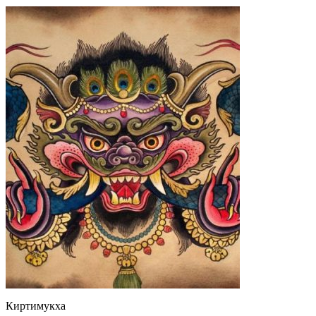
Киртимукха