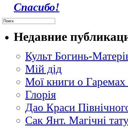
Спасибо!
Недавние публикац
Культ Богинь-Матері
Мій дід
Мої книги о Гаремах
Глорія
Дао Краси Північного
Сак Янт. Магічні тат