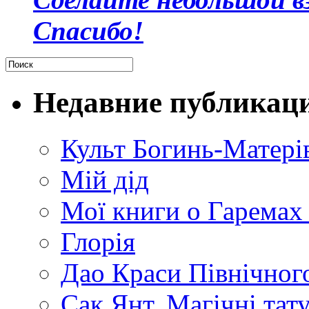
Спасибо!
Недавние публикац
Культ Богинь-Матері
Мій дід
Мої книги о Гаремах
Глорія
Дао Краси Північного
Сак Янт. Магічні тат