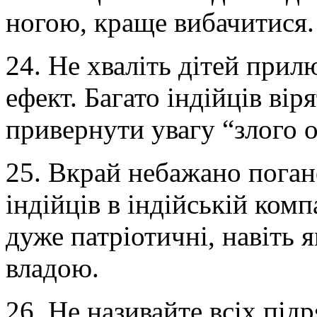
ногою, краще вибачитися.
24. Не хваліть дітей при
ефект. Багато індійців ві
привернути увагу “злого о
25. Вкрай небажано поган
індійців в індійській комп
дуже патріотичні, навіть 
владою.
26. Не називайте всіх підр