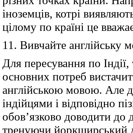
різних точках країни. Нап
іноземців, котрі виявляють
цілому по країні це вваж
11. Вивчайте англійську м
Для пересування по Індії, 
основних потреб вистачить
англійською мовою. Але д
індійцями і відповідно пі
обов’язково доводити до д
тренуючи йоркширський д