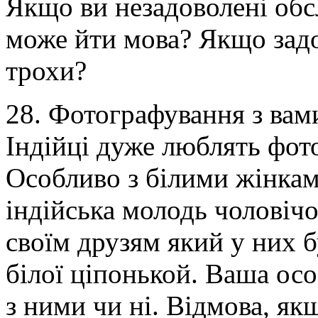
Якщо ви незадоволені обс
може йти мова? Якщо задов
трохи?
28. Фотографування з вам
Індійці дуже люблять фот
Особливо з білими жінкам
індійська молодь чоловічо
своїм друзям який у них б
білої ціпонькой. Ваша ос
з ними чи ні. Відмова, якщ