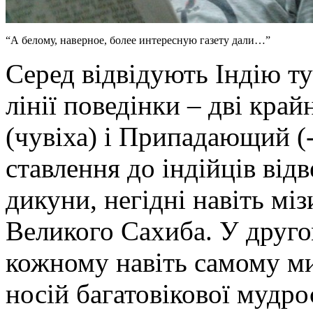
“А белому, наверное, более интересную газету дали…”
Серед відвідують Індію ту
лінії поведінки – дві кра
(чувіха) і Припадающий (-
ставлення до індійців відв
дикуни, негідні навіть мі
Великого Сахиба. У другом
кожному навіть самому ми
носій багатовікової мудрос