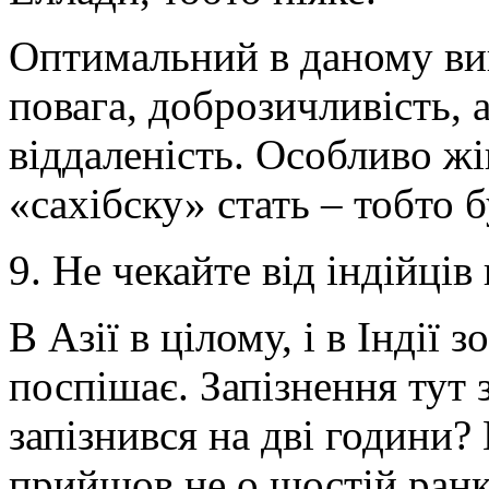
Оптимальний в даному вип
повага, доброзичливість, а
віддаленість. Особливо ж
«сахібску» стать – тобто 
9. Не чекайте від індійців
В Азії в цілому, і в Індії 
поспішає. Запізнення тут 
запізнився на дві години
прийшов не о шостій ранку