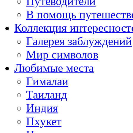
Путеводители
В помощь путешеств
Коллекция интересност
Галерея заблуждений
Мир символов
Любимые места
Гималаи
Таиланд
Индия
Пхукет