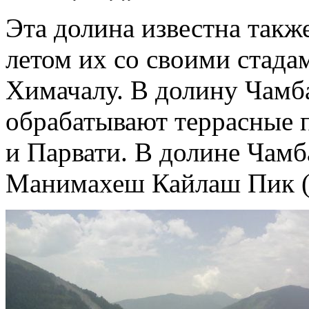
Эта долина известна также
летом их со своими стада
Химачалу. В долину Чамб
обрабатывают террасные 
и Парвати. В долине Чам
Манимахеш Кайлаш Пик (