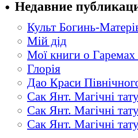
Недавние публикац
Культ Богинь-Матері
Мій дід
Мої книги о Гаремах
Глорія
Дао Краси Північного
Сак Янт. Магічні тат
Сак Янт. Магічні та
Сак Янт. Магічні тат