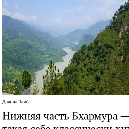
Долина Чамба
Нижняя часть Бхармура —
такая себе классически хи