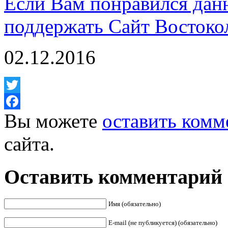
Если Вам понравился дан
поддержать Сайт Востоко
02.12.2016
Twitter
Вы можете
оставить комм
Facebook
сайта.
Оставить комментарий
Имя (обязательно)
E-mail (не публикуется) (обязательно)